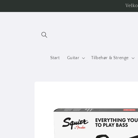
Gå til
Velko
indhold
Start
Guitar
Tilbehør & Strenge
Gå til
produktoplysninger