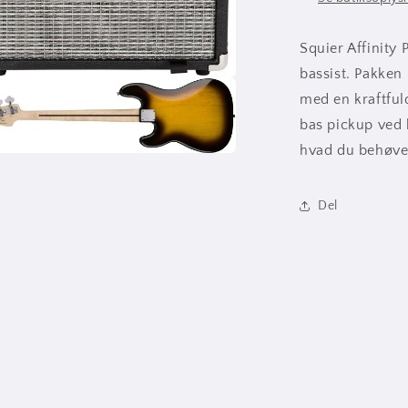
Squier Affinity 
bassist. Pakken 
t
med en kraftful
bas pickup ved 
s
hvad du behøve
t
Del
s