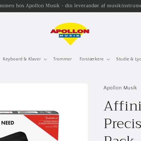
mmen hos Apollon Musik - din leverandør af musikinstrum
Keyboard & Klaver
Trommer
Forstærkere
Studie & Ly
Apollon Musik
Affin
Preci