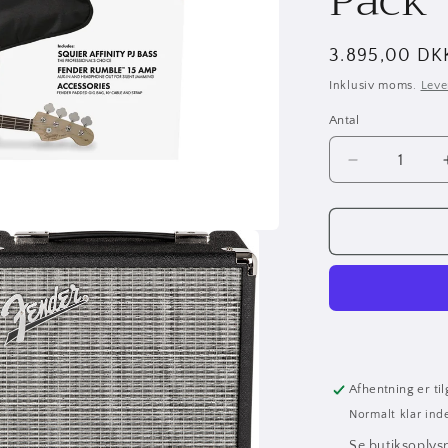
Pack
Normalpris
3.895,00 DK
Inklusiv moms.
Leve
Antal
Antal
Reducer
antallet
for
Affinity
Series™
Precision
Bass®
PJ
Pack
Afhentning er ti
Normalt klar ind
Se butiksoplys