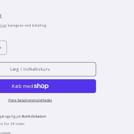
K
ring
beregnes ved betaling.
Øg
antallet
for
Affinity
Læg i indkøbskurv
Series™
Precision
Bass®
PJ
Pack
Flere betalingsmuligheder
lgængelig på
Butikslokation
en for 24 timer
ninger