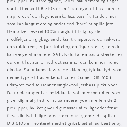
pickupper Inklusive gigbag, kabel, skulderrem og finger-
støtte Donner DJB-510B er en 4-strenget el-bas, som er
inspireret af den legendariske Jazz Bass fra Fender, men
som kan langt mere og andet end ”bare” at spille jazz.
Den bliver leveret 100% klargjort til dig, og der
medfølger en gigbag, så du kan transportere den sikkert,
en skulderrem, et jack-kabel og en finger-støtte, som du
kan vælge at montere. Så hvis du har en basforstærker, er
du klar til at spille med det samme, den kommer ind ad
din dør. For at kunne levere den klare og fyldige lyd, som
denne type el-bas er kendt for, er Donner DJB-510B
udstyret med to Donner single-coil jazzbass pickupper.
De to pickupper har individuelle volumenkontroller, som
giver dig mulighed for at balancere lyden mellem de 2
pickupper, hvilket giver dig masser af muligheder for at
farve din lyd til lige præcis den musikgenre, du spiller.
DJB-510B er monteret med et gribebræt af laurbærtræ og