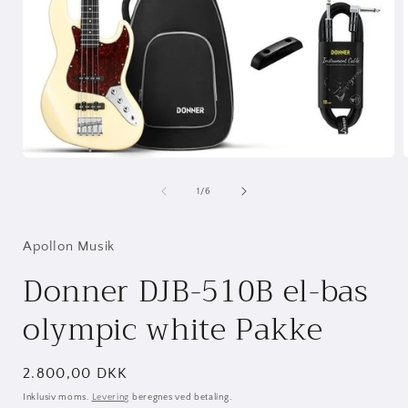
Åbn
mediet
1
af
1
/
6
i
i
modus
Apollon Musik
Donner DJB-510B el-bas
olympic white Pakke
Normalpris
2.800,00 DKK
Inklusiv moms.
Levering
beregnes ved betaling.