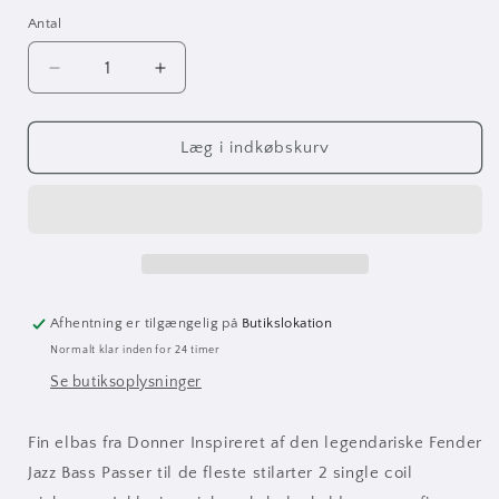
Antal
Antal
Reducer
Øg
antallet
antallet
for
for
Donner
Donner
Læg i indkøbskurv
DJB-
DJB-
510B
510B
el-
el-
bas
bas
olympic
olympic
white
white
Pakke
Pakke
Afhentning er tilgængelig på
Butikslokation
Normalt klar inden for 24 timer
Se butiksoplysninger
Fin elbas fra Donner Inspireret af den legendariske Fender
Jazz Bass Passer til de fleste stilarter 2 single coil