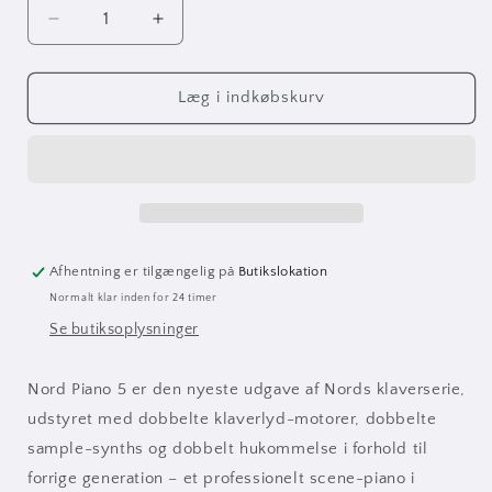
Reducer
Øg
antallet
antallet
for
for
Nord
Nord
Læg i indkøbskurv
Piano
Piano
5
5
-
-
73-
73-
tangenter
tangenter
Afhentning er tilgængelig på
Butikslokation
Normalt klar inden for 24 timer
Se butiksoplysninger
Nord Piano 5 er den nyeste udgave af Nords klaverserie,
udstyret med dobbelte klaverlyd-motorer, dobbelte
sample-synths og dobbelt hukommelse i forhold til
forrige generation – et professionelt scene-piano i