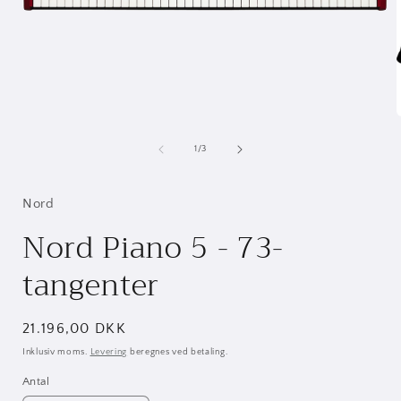
Åbn
mediet
1
i
modus
af
1
/
3
i
Nord
Nord Piano 5 - 73-
tangenter
Normalpris
21.196,00 DKK
Inklusiv moms.
Levering
beregnes ved betaling.
Antal
Antal