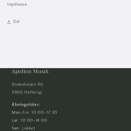
topklasse.
Del
Apollon Musik
Strandvejen 90
2900 Hellerup
Åbningstider:
Man-Fre: 10:00–17:30
Lør: 10:00–14:00
Søn: Lukket