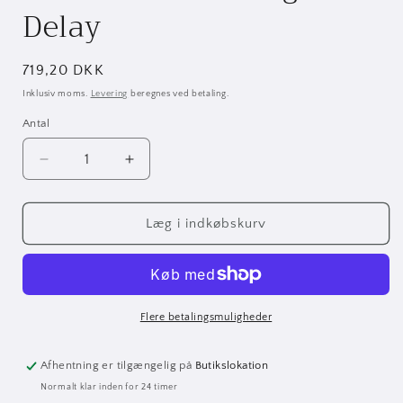
Delay
Normalpris
719,20 DKK
Inklusiv moms.
Levering
beregnes ved betaling.
Antal
Antal
Reducer
Øg
antallet
antallet
for
for
Fender
Fender
Læg i indkøbskurv
Mirror
Mirror
Image
Image
Delay
Delay
Flere betalingsmuligheder
Afhentning er tilgængelig på
Butikslokation
Normalt klar inden for 24 timer