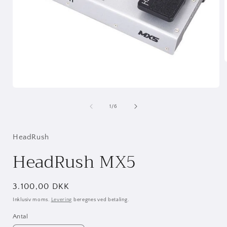
i
Åbn
mediet
1
af
1
/
6
i
modus
HeadRush
HeadRush MX5
Normalpris
3.100,00 DKK
Inklusiv moms.
Levering
beregnes ved betaling.
Antal
Antal