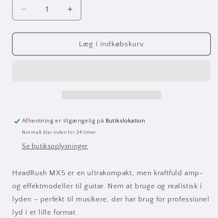
Reducer
Øg
antallet
antallet
for
for
HeadRush
HeadRush
Læg i indkøbskurv
MX5
MX5
Afhentning er tilgængelig på
Butikslokation
Normalt klar inden for 24 timer
Se butiksoplysninger
HeadRush MX5 er en ultrakompakt, men kraftfuld amp-
og effektmodeller til guitar. Nem at bruge og realistisk i
lyden – perfekt til musikere, der har brug for professionel
lyd i et lille format.