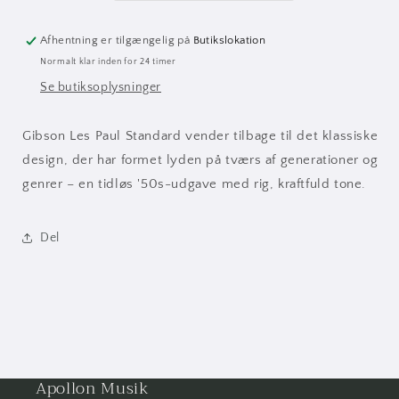
GT
GT
Afhentning er tilgængelig på
Butikslokation
Normalt klar inden for 24 timer
Se butiksoplysninger
Gibson Les Paul Standard vender tilbage til det klassiske
design, der har formet lyden på tværs af generationer og
genrer – en tidløs '50s-udgave med rig, kraftfuld tone.
Del
Apollon Musik