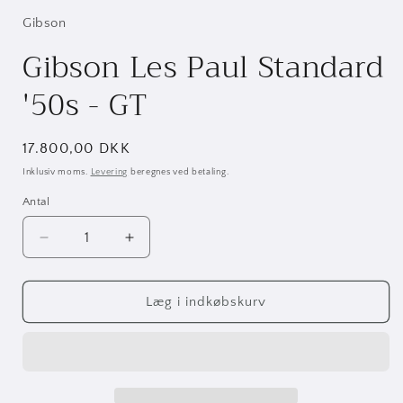
Gibson
Gibson Les Paul Standard
'50s - GT
Normalpris
17.800,00 DKK
Inklusiv moms.
Levering
beregnes ved betaling.
Antal
Antal
Reducer
Øg
antallet
antallet
for
for
Gibson
Gibson
Læg i indkøbskurv
Les
Les
Paul
Paul
Standard
Standard
&#39;50s
&#39;50s
-
-