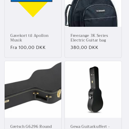
t
i
o
Gavekort til Apollon
Freerange 3K Series
n
Musik
Electric Guitar bag
Normalpris
Fra 100,00 DKK
Normalpris
380,00 DKK
:
Gretsch G6296 Round
Gewa Guitarkuffert -