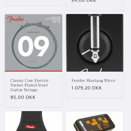
Normalpris
64,00 DKK
Classic Core Electric
Fender Mustang Micro
Nickel-Plated Steel
Normalpris
1.079,20 DKK
Guitar Strings
Normalpris
85,00 DKK