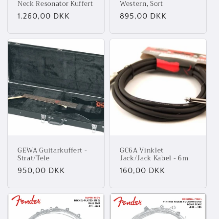
Neck Resonator Kuffert
Western, Sort
Normalpris
1.260,00 DKK
Normalpris
895,00 DKK
GEWA Guitarkuffert -
GC6A Vinklet
Strat/Tele
Jack/Jack Kabel - 6m
Normalpris
950,00 DKK
Normalpris
160,00 DKK