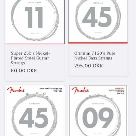
Super 250's Nickel-
Original 7150's Pure
Plated Steel Guitar
Nickel Bass Strings
Strings
Normalpris
295,00 DKK
Normalpris
80,00 DKK