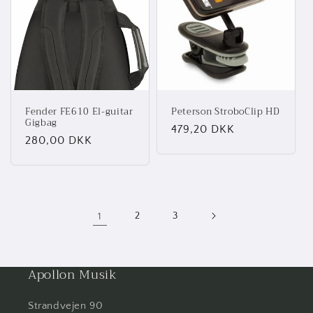
Fender FE610 El-guitar
Peterson StroboClip HD
Gigbag
Normalpris
479,20 DKK
Normalpris
280,00 DKK
1
2
3
Apollon Musik
Strandvejen 90