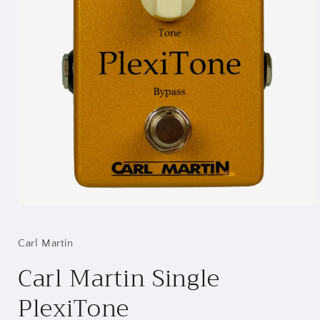
Åbn
mediet
1
i
Carl Martin
modus
Carl Martin Single
PlexiTone