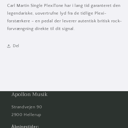
Carl Martin Single PlexiTone har i lang tid garanteret den
legendariske, uovertrufne lyd fra de tidlige Plexi-
forstærkere – en pedal der leverer autentisk britisk rock-
forvrængning direkte til dit signal.
Del
Apollon Musik
Strandvejen 90
2900 Hellerup
Åbningstider: