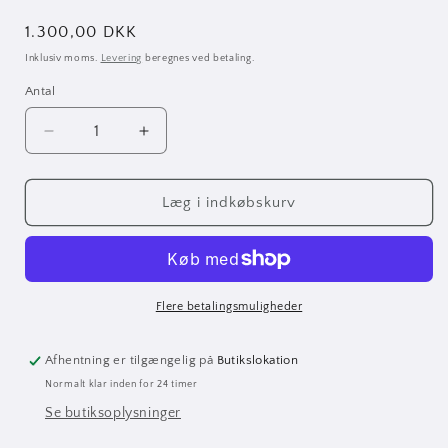
Normalpris
1.300,00 DKK
Inklusiv moms.
Levering
beregnes ved betaling.
Antal
Antal
Reducer
Øg
antallet
antallet
for
for
Carl
Carl
Læg i indkøbskurv
Martin
Martin
Single
Single
PlexiTone
PlexiTone
Flere betalingsmuligheder
Afhentning er tilgængelig på
Butikslokation
Normalt klar inden for 24 timer
Se butiksoplysninger