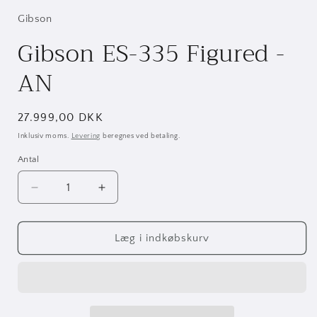
Gibson
Gibson ES-335 Figured -
AN
Normalpris
27.999,00 DKK
Inklusiv moms.
Levering
beregnes ved betaling.
Antal
Antal
Reducer
Øg
antallet
antallet
for
for
Gibson
Gibson
Læg i indkøbskurv
ES-
ES-
335
335
Figured
Figured
-
-
AN
AN